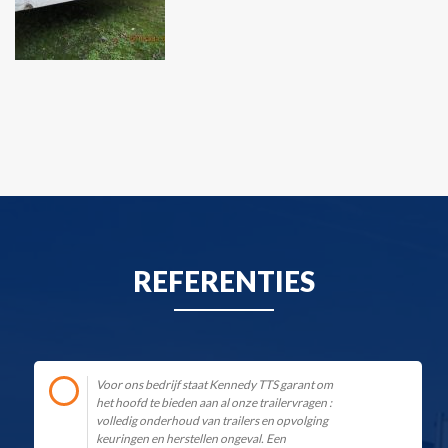
REFERENTIES
Voor ons bedrijf staat Kennedy TTS garant om
het hoofd te bieden aan al onze trailervragen :
volledig onderhoud van trailers en opvolging
keuringen en herstellen ongeval. Een