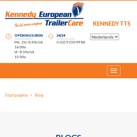
KENNEDY TTS
OPENINGSUREN
24/24
Ma - Do: 8:30u tot
(+32) 9 250 99 88
16:00u
Vr: 8:30u tot
15:00u
Toggle
navigation
Startpagina
Blog