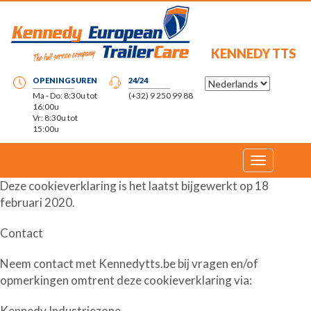
KENNEDY TTS
OPENINGSUREN
24/24
Ma - Do: 8:30u tot
(+32) 9 250 99 88
16:00u
Vr: 8:30u tot
15:00u
Toggle
navigation
Deze cookieverklaring is het laatst bijgewerkt op 18
februari 2020.
Contact
Neem contact met Kennedytts.be bij vragen en/of
opmerkingen omtrent deze cookieverklaring via:
Kennedy Industriezone