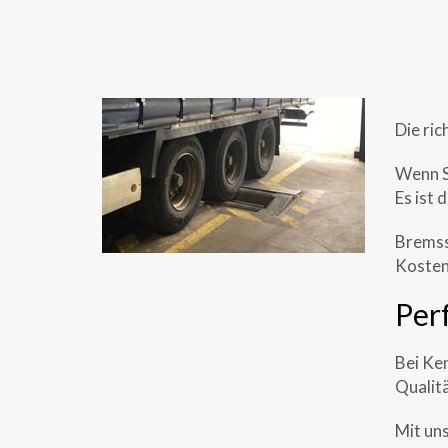
Die ric
Wenn S
Es ist 
Bremss
Kosten
Per
Bei Ke
Qualitä
Mit un