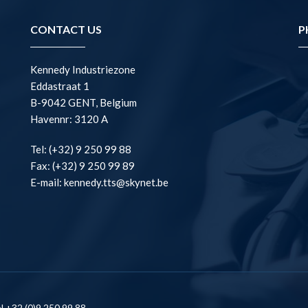
CONTACT US
P
Kennedy Industriezone
Eddastraat 1
B-9042 GENT, Belgium
Havennr: 3120 A
Tel: (+32) 9 250 99 88
Fax: (+32) 9 250 99 89
E-mail: kennedy.tts@skynet.be
l +32 (0)9 250 99 88