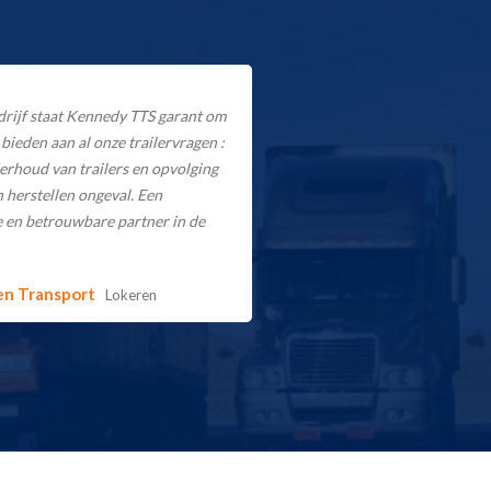
rijf staat Kennedy TTS garant om
 bieden aan al onze trailervragen :
erhoud van trailers en opvolging
 herstellen ongeval. Een
en betrouwbare partner in de
en Transport
Lokeren