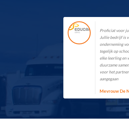
Proficiat voor ju
Jullie bedrijf is
onderneming voor
tegelijk op schoo
elke leerling en 
duurzame samen
voor het partners
aangegaan
Mevrouw De 