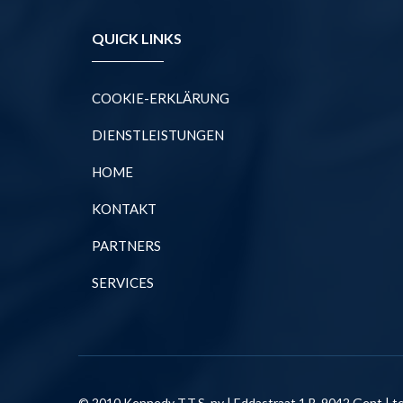
QUICK LINKS
COOKIE-ERKLÄRUNG
DIENSTLEISTUNGEN
HOME
KONTAKT
PARTNERS
SERVICES
© 2010 Kennedy T.T.S. nv | Eddastraat 1 B-9042 Gent | te