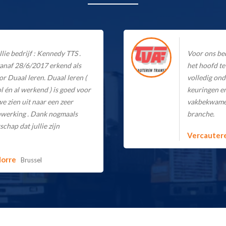
llie bedrijf : Kennedy TTS .
Voor ons bed
 vanaf 28/6/2017 erkend als
het hoofd te
 Duaal leren. Duaal leren (
volledig ond
l én al werkend ) is goed voor
keuringen en
we zien uit naar een zeer
vakbekwame 
werking . Dank nogmaals
branche.
chap dat jullie zijn
Vercauter
Norre
Brussel