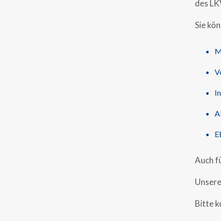
des LK
Sie kön
M
V
I
A
E
Auch fü
Unsere
Bitte k