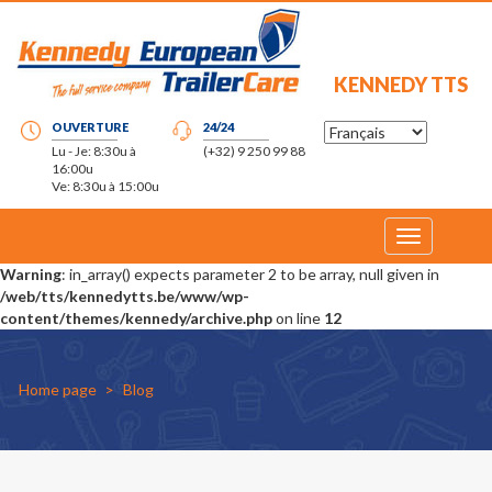
KENNEDY TTS
OUVERTURE
24/24
Lu - Je: 8:30u à
(+32) 9 250 99 88
16:00u
Ve: 8:30u à 15:00u
Toggle
navigation
Warning
: in_array() expects parameter 2 to be array, null given in
/web/tts/kennedytts.be/www/wp-
content/themes/kennedy/archive.php
on line
12
Home page
Blog